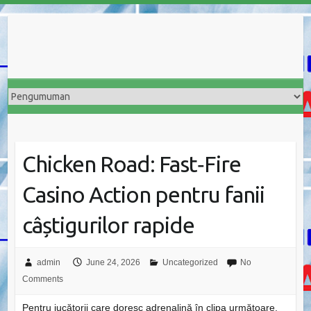
Skip
to
content
Chicken Road: Fast‑Fire
Casino Action pentru fanii
câștigurilor rapide
admin
June 24, 2026
Uncategorized
No
Comments
Pentru jucătorii care doresc adrenalină în clipa următoare,