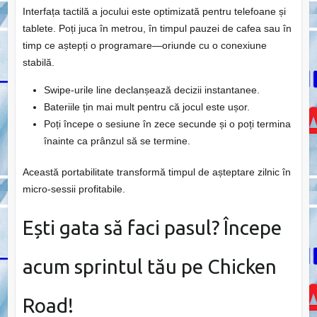
Interfața tactilă a jocului este optimizată pentru telefoane și
tablete. Poți juca în metrou, în timpul pauzei de cafea sau în
timp ce aștepți o programare—oriunde cu o conexiune
stabilă.
Swipe‑urile line declanșează decizii instantanee.
Bateriile țin mai mult pentru că jocul este ușor.
Poți începe o sesiune în zece secunde și o poți termina
înainte ca prânzul să se termine.
Această portabilitate transformă timpul de așteptare zilnic în
micro‑sessii profitabile.
Ești gata să faci pasul? Începe
acum sprintul tău pe Chicken
Road!