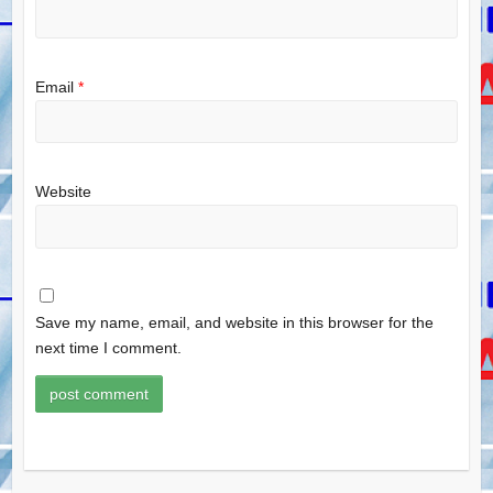
Email
*
Website
Save my name, email, and website in this browser for the
next time I comment.