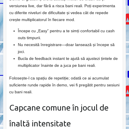
versiunea live, dar fără a risca bani reali. Poți experimenta
cu diferite niveluri de dificultate și vedea cât de repede
crește multiplicatorul în fiecare mod.
Începe cu „Easy” pentru a te simți confortabil cu cash
outs timpurii.
Nu necesită înregistrare—doar lansează și începe să
joci.
Bucla de feedback instant te ajută să ajustezi țintele de
multiplicator înainte de a juca pe bani reali.
Folosește-l ca spațiu de repetiție; odată ce ai acumulat
suficiente runde rapide în demo, vei fi pregătit pentru sesiuni
cu bani reali.
Capcane comune în jocul de
înaltă intensitate