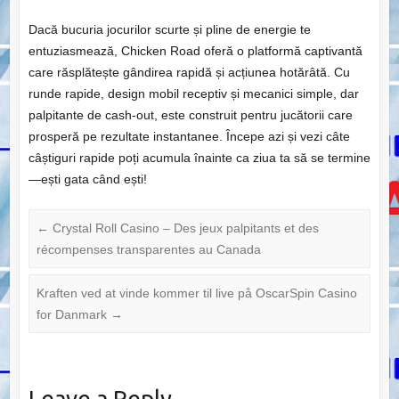
Dacă bucuria jocurilor scurte și pline de energie te
entuziasmează, Chicken Road oferă o platformă captivantă
care răsplătește gândirea rapidă și acțiunea hotărâtă. Cu
runde rapide, design mobil receptiv și mecanici simple, dar
palpitante de cash‑out, este construit pentru jucătorii care
prosperă pe rezultate instantanee. Începe azi și vezi câte
câștiguri rapide poți acumula înainte ca ziua ta să se termine
—ești gata când ești!
←
Crystal Roll Casino – Des jeux palpitants et des
récompenses transparentes au Canada
Kraften ved at vinde kommer til live på OscarSpin Casino
for Danmark
→
Leave a Reply