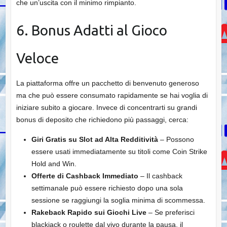
che un’uscita con il minimo rimpianto.
6. Bonus Adatti al Gioco
Veloce
La piattaforma offre un pacchetto di benvenuto generoso
ma che può essere consumato rapidamente se hai voglia di
iniziare subito a giocare. Invece di concentrarti su grandi
bonus di deposito che richiedono più passaggi, cerca:
Giri Gratis su Slot ad Alta Redditività
– Possono
essere usati immediatamente su titoli come Coin Strike
Hold and Win.
Offerte di Cashback Immediato
– Il cashback
settimanale può essere richiesto dopo una sola
sessione se raggiungi la soglia minima di scommessa.
Rakeback Rapido sui Giochi Live
– Se preferisci
blackjack o roulette dal vivo durante la pausa, il