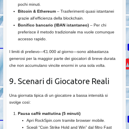
pochi minuti.
Bitcoin & Ethereum
– Trasferimenti quasi istantanei
grazie all’efficienza della blockchain.
Bonifico bancario (IBAN istantaneo)
– Per chi
preferisce il metodo tradizionale ma vuole comunque
accesso rapido.
I limiti di prelievo—€1.000 al giorno—sono abbastanza
generosi per la maggior parte dei giocatori di breve durata
che non accumulano vincite enormi in una sola volta.
9. Scenari di Giocatore Reali
Una giornata tipica di un giocatore a bassa intensità si
svolge così:
Pausa caffè mattutina (5 minuti)
Apri RockSpin.com tramite browser mobile.
Scegli “Coin Strike Hold and Win” dal filtro Fast