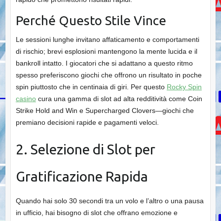
Perché Questo Stile Vince
Le sessioni lunghe invitano affaticamento e comportamenti
di rischio; brevi esplosioni mantengono la mente lucida e il
bankroll intatto. I giocatori che si adattano a questo ritmo
spesso preferiscono giochi che offrono un risultato in poche
spin piuttosto che in centinaia di giri. Per questo
Rocky Spin
casino
cura una gamma di slot ad alta redditività come Coin
Strike Hold and Win e Supercharged Clovers—giochi che
premiano decisioni rapide e pagamenti veloci.
2. Selezione di Slot per
Gratificazione Rapida
Quando hai solo 30 secondi tra un volo e l’altro o una pausa
in ufficio, hai bisogno di slot che offrano emozione e