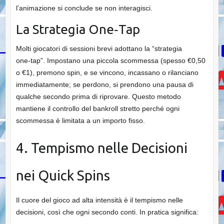
l’animazione si conclude se non interagisci.
La Strategia One‑Tap
Molti giocatori di sessioni brevi adottano la “strategia
one‑tap”. Impostano una piccola scommessa (spesso €0,50
o €1), premono spin, e se vincono, incassano o rilanciano
immediatamente; se perdono, si prendono una pausa di
qualche secondo prima di riprovare. Questo metodo
mantiene il controllo del bankroll stretto perché ogni
scommessa è limitata a un importo fisso.
4. Tempismo nelle Decisioni
nei Quick Spins
Il cuore del gioco ad alta intensità è il tempismo nelle
decisioni, così che ogni secondo conti. In pratica significa: