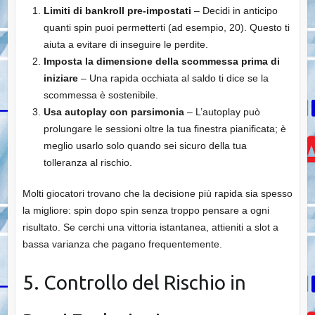
Limiti di bankroll pre‑impostati
– Decidi in anticipo
quanti spin puoi permetterti (ad esempio, 20). Questo ti
aiuta a evitare di inseguire le perdite.
Imposta la dimensione della scommessa prima di
iniziare
– Una rapida occhiata al saldo ti dice se la
scommessa è sostenibile.
Usa autoplay con parsimonia
– L’autoplay può
prolungare le sessioni oltre la tua finestra pianificata; è
meglio usarlo solo quando sei sicuro della tua
tolleranza al rischio.
Molti giocatori trovano che la decisione più rapida sia spesso
la migliore: spin dopo spin senza troppo pensare a ogni
risultato. Se cerchi una vittoria istantanea, attieniti a slot a
bassa varianza che pagano frequentemente.
5. Controllo del Rischio in