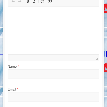
Name
*
Email
*