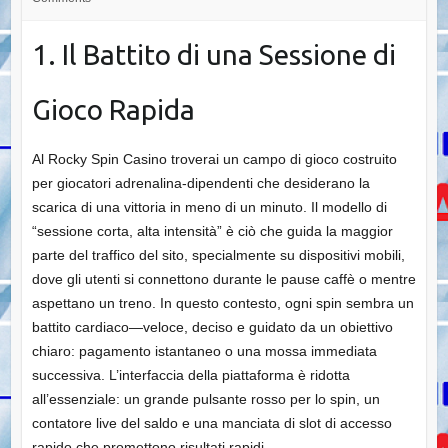
1. Il Battito di una Sessione di
Gioco Rapida
Al Rocky Spin Casino troverai un campo di gioco costruito
per giocatori adrenalina-dipendenti che desiderano la
scarica di una vittoria in meno di un minuto. Il modello di
“sessione corta, alta intensità” è ciò che guida la maggior
parte del traffico del sito, specialmente su dispositivi mobili,
dove gli utenti si connettono durante le pause caffè o mentre
aspettano un treno. In questo contesto, ogni spin sembra un
battito cardiaco—veloce, deciso e guidato da un obiettivo
chiaro: pagamento istantaneo o una mossa immediata
successiva. L’interfaccia della piattaforma è ridotta
all’essenziale: un grande pulsante rosso per lo spin, un
contatore live del saldo e una manciata di slot di accesso
rapido che promettono risultati rapidi.