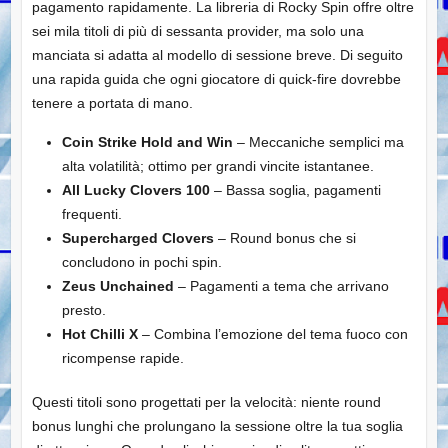
pagamento rapidamente. La libreria di Rocky Spin offre oltre
sei mila titoli di più di sessanta provider, ma solo una
manciata si adatta al modello di sessione breve. Di seguito
una rapida guida che ogni giocatore di quick-fire dovrebbe
tenere a portata di mano.
Coin Strike Hold and Win
– Meccaniche semplici ma
alta volatilità; ottimo per grandi vincite istantanee.
All Lucky Clovers 100
– Bassa soglia, pagamenti
frequenti.
Supercharged Clovers
– Round bonus che si
concludono in pochi spin.
Zeus Unchained
– Pagamenti a tema che arrivano
presto.
Hot Chilli X
– Combina l’emozione del tema fuoco con
ricompense rapide.
Questi titoli sono progettati per la velocità: niente round
bonus lunghi che prolungano la sessione oltre la tua soglia