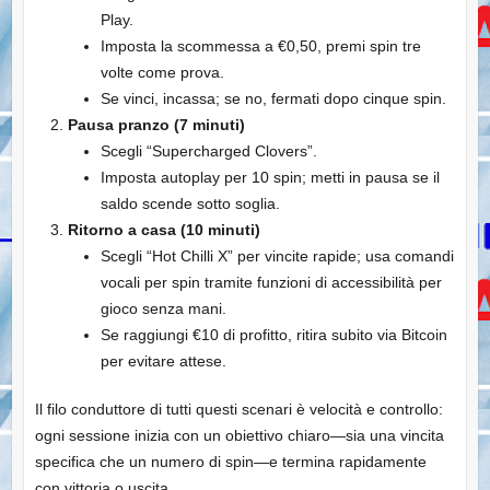
Play.
Imposta la scommessa a €0,50, premi spin tre
volte come prova.
Se vinci, incassa; se no, fermati dopo cinque spin.
Pausa pranzo (7 minuti)
Scegli “Supercharged Clovers”.
Imposta autoplay per 10 spin; metti in pausa se il
saldo scende sotto soglia.
Ritorno a casa (10 minuti)
Scegli “Hot Chilli X” per vincite rapide; usa comandi
vocali per spin tramite funzioni di accessibilità per
gioco senza mani.
Se raggiungi €10 di profitto, ritira subito via Bitcoin
per evitare attese.
Il filo conduttore di tutti questi scenari è velocità e controllo:
ogni sessione inizia con un obiettivo chiaro—sia una vincita
specifica che un numero di spin—e termina rapidamente
con vittoria o uscita.