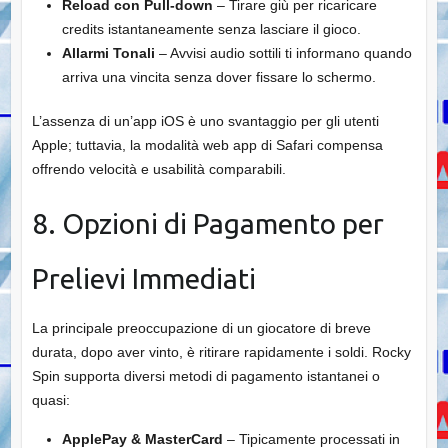
Reload con Pull-down
– Tirare giù per ricaricare
credits istantaneamente senza lasciare il gioco.
Allarmi Tonali
– Avvisi audio sottili ti informano quando
arriva una vincita senza dover fissare lo schermo.
L’assenza di un’app iOS è uno svantaggio per gli utenti
Apple; tuttavia, la modalità web app di Safari compensa
offrendo velocità e usabilità comparabili.
8. Opzioni di Pagamento per
Prelievi Immediati
La principale preoccupazione di un giocatore di breve
durata, dopo aver vinto, è ritirare rapidamente i soldi. Rocky
Spin supporta diversi metodi di pagamento istantanei o
quasi:
ApplePay & MasterCard
– Tipicamente processati in