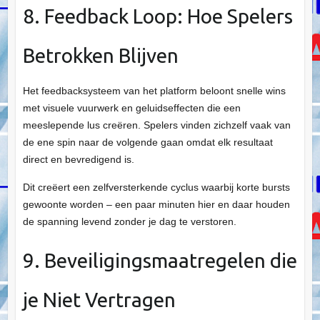
8. Feedback Loop: Hoe Spelers
Betrokken Blijven
Het feedbacksysteem van het platform beloont snelle wins
met visuele vuurwerk en geluidseffecten die een
meeslepende lus creëren. Spelers vinden zichzelf vaak van
de ene spin naar de volgende gaan omdat elk resultaat
direct en bevredigend is.
Dit creëert een zelfversterkende cyclus waarbij korte bursts
gewoonte worden – een paar minuten hier en daar houden
de spanning levend zonder je dag te verstoren.
9. Beveiligingsmaatregelen die
je Niet Vertragen