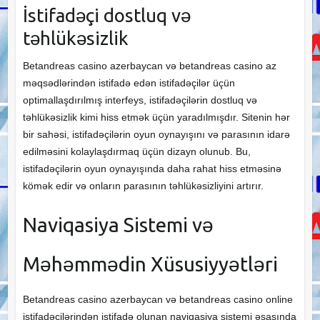
İstifadəçi dostluq və
təhlükəsizlik
Betandreas casino azerbaycan və betandreas casino az
məqsədlərindən istifadə edən istifadəçilər üçün
optimallaşdırılmış interfeys, istifadəçilərin dostluq və
təhlükəsizlik kimi hiss etmək üçün yaradılmışdır. Sitenin hər
bir sahəsi, istifadəçilərin oyun oynayışını və parasının idarə
edilməsini kolaylaşdırmaq üçün dizayn olunub. Bu,
istifadəçilərin oyun oynayışında daha rahat hiss etməsinə
kömək edir və onların parasının təhlükəsizliyini artırır.
Naviqasiya Sistemi və
Məhəmmədin Xüsusiyyətləri
Betandreas casino azerbaycan və betandreas casino online
istifadəçilərindən istifadə olunan naviqasiya sistemi əsasında