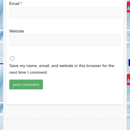
Email
*
Website
Save my name, email, and website in this browser for the
next time I comment.