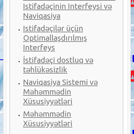
Istifadəçinin Interfeysi və
Naviqasiya
Istifadəçilər üçün
Optimallaşdırılmış
Interfeys
İstifadəçi dostluq və
təhlükəsizlik
Naviqasiya Sistemi və
Məhəmmədin
Xüsusiyyətləri
Məhəmmədin
Xüsusiyyətləri