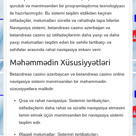
qurulub və mənimsənilən bir proqramlaşdırma texnologiyası
ilə hazırlanmışdır. Bu sistemi təqdim etdikdən keçirən
istifadəçilər, məlumatları sürətlə və rahatlıqla tapa bilərlər.
Naviqasiya sistemi, betandreas casino azerbaijan və
betandreas casino az istifadəçilərinin daha yaxşı və daha
yaxşı məlumatları təqdim edən bir səhifə tərtibatçı və
səhifələr arasında rahat naviqasiya imkanı verir.
Məhəmmədin Xüsusiyyətləri
Betandreas casino azerbaycan və betandreas casino online
naviqasiya sistemi mənimsənilən bir məhəmmədin
xüsusiyyətlərə malikdir:
Qısa və rahat naviqasiya: Sistemin tərtibatçıları,
istifadəçilərin daha rahat və sürətlə naviqasiya etməsini
təmin etmək üçün mənimsənilən bir naviqasiya sistemi
təqdim edir.
Əlaqəli məlumatlar: Sistemin tərtibatçıları,