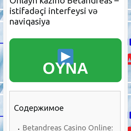
Onlayn kazino Betandreas –
istifadəçi interfeysi və
naviqasiya
OYNA
Содержимое
Betandreas Casino Online: