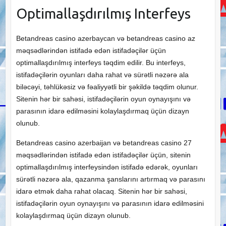
Optimallaşdırılmış Interfeys
Betandreas casino azerbaycan və betandreas casino az
məqsədlərindən istifadə edən istifadəçilər üçün
optimallaşdırılmış interfeys təqdim edilir. Bu interfeys,
istifadəçilərin oyunları daha rahat və sürətli nəzərə ala
biləcəyi, təhlükəsiz və fəaliyyətli bir şəkildə təqdim olunur.
Sitenin hər bir sahəsi, istifadəçilərin oyun oynayışını və
parasının idarə edilməsini kolaylaşdırmaq üçün dizayn
olunub.
Betandreas casino azerbaijan və betandreas casino 27
məqsədlərindən istifadə edən istifadəçilər üçün, sitenin
optimallaşdırılmış interfeysindən istifadə edərək, oyunları
sürətli nəzərə ala, qazanma şanslarını artırmaq və parasını
idarə etmək daha rahat olacaq. Sitenin hər bir sahəsi,
istifadəçilərin oyun oynayışını və parasının idarə edilməsini
kolaylaşdırmaq üçün dizayn olunub.