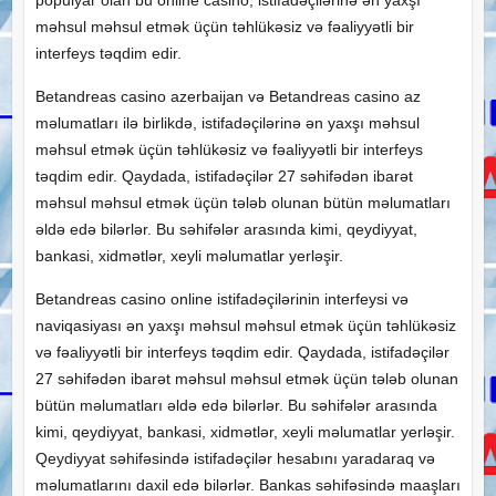
populyar olan bu online casino, istifadəçilərinə ən yaxşı
məhsul məhsul etmək üçün təhlükəsiz və fəaliyyətli bir
interfeys təqdim edir.
Betandreas casino azerbaijan və Betandreas casino az
məlumatları ilə birlikdə, istifadəçilərinə ən yaxşı məhsul
məhsul etmək üçün təhlükəsiz və fəaliyyətli bir interfeys
təqdim edir. Qaydada, istifadəçilər 27 səhifədən ibarət
məhsul məhsul etmək üçün tələb olunan bütün məlumatları
əldə edə bilərlər. Bu səhifələr arasında kimi, qeydiyyat,
bankasi, xidmətlər, xeyli məlumatlar yerləşir.
Betandreas casino online istifadəçilərinin interfeysi və
naviqasiyası ən yaxşı məhsul məhsul etmək üçün təhlükəsiz
və fəaliyyətli bir interfeys təqdim edir. Qaydada, istifadəçilər
27 səhifədən ibarət məhsul məhsul etmək üçün tələb olunan
bütün məlumatları əldə edə bilərlər. Bu səhifələr arasında
kimi, qeydiyyat, bankasi, xidmətlər, xeyli məlumatlar yerləşir.
Qeydiyyat səhifəsində istifadəçilər hesabını yaradaraq və
məlumatlarını daxil edə bilərlər. Bankas səhifəsində maaşları