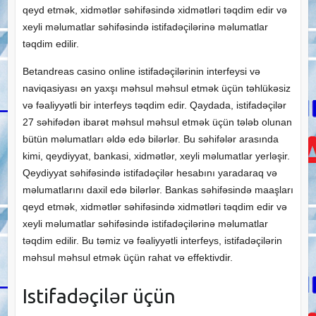
qeyd etmək, xidmətlər səhifəsində xidmətləri təqdim edir və
xeyli məlumatlar səhifəsində istifadəçilərinə məlumatlar
təqdim edilir.
Betandreas casino online istifadəçilərinin interfeysi və
naviqasiyası ən yaxşı məhsul məhsul etmək üçün təhlükəsiz
və fəaliyyətli bir interfeys təqdim edir. Qaydada, istifadəçilər
27 səhifədən ibarət məhsul məhsul etmək üçün tələb olunan
bütün məlumatları əldə edə bilərlər. Bu səhifələr arasında
kimi, qeydiyyat, bankasi, xidmətlər, xeyli məlumatlar yerləşir.
Qeydiyyat səhifəsində istifadəçilər hesabını yaradaraq və
məlumatlarını daxil edə bilərlər. Bankas səhifəsində maaşları
qeyd etmək, xidmətlər səhifəsində xidmətləri təqdim edir və
xeyli məlumatlar səhifəsində istifadəçilərinə məlumatlar
təqdim edilir. Bu təmiz və fəaliyyətli interfeys, istifadəçilərin
məhsul məhsul etmək üçün rahat və effektivdir.
Istifadəçilər üçün