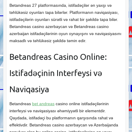
Betandreas 27 platformasında, istifadəçilər ən yaxşı və
təhlükəsiz oyunları tapa bilərlər. Platformanın naviqasiyası,
istifadəçilərin oyunları sürətli və rahat bir şəkildə tapa bilər.
Betandreas casino azerbaycan və Betandreas casino
azerbaijan istifadəçilərinin oyun oynayışını və naviqasiyasını
maksadlı və təhlükəsiz şəkildə təmin edir.
Betandreas Casino Online:
Istifadəçinin Interfeysi və
Naviqasiya
Betandreas
bet andreas
casino online istifadəçilərinin
interfeysi və naviqasiyası əhəmiyyətli bir elementdir.
Qaydada, istifadəçi bu platformanın qarşısında rahat və
effektivdir. Betandreas casino azerbaycan və Azerbaijanda