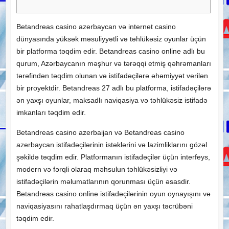
Betandreas casino azerbaycan və internet casino
dünyasında yüksək məsuliyyətli və təhlükəsiz oyunlar üçün
bir platforma təqdim edir. Betandreas casino online adlı bu
qurum, Azərbaycanın məşhur və tərəqqi etmiş qəhrəmanları
tərəfindən təqdim olunan və istifadəçilərə əhəmiyyət verilən
bir proyektdir. Betandreas 27 adlı bu platforma, istifadəçilərə
ən yaxşı oyunlar, maksadlı naviqasiya və təhlükəsiz istifadə
imkanları təqdim edir.
Betandreas casino azerbaijan və Betandreas casino
azerbaycan istifadəçilərinin istəklərini və lazimliklarını gözəl
şəkildə təqdim edir. Platformanın istifadəçilər üçün interfeys,
modern və fərqli olaraq məhsulun təhlükəsizliyi və
istifadəçilərin məlumatlarının qorunması üçün əsasdir.
Betandreas casino online istifadəçilərinin oyun oynayışını və
naviqasiyasını rahatlaşdırmaq üçün ən yaxşı təcrübəni
təqdim edir.