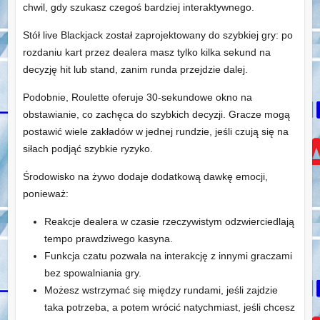
chwil, gdy szukasz czegoś bardziej interaktywnego.
Stół live Blackjack został zaprojektowany do szybkiej gry: po
rozdaniu kart przez dealera masz tylko kilka sekund na
decyzję hit lub stand, zanim runda przejdzie dalej.
Podobnie, Roulette oferuje 30‑sekundowe okno na
obstawianie, co zachęca do szybkich decyzji. Gracze mogą
postawić wiele zakładów w jednej rundzie, jeśli czują się na
siłach podjąć szybkie ryzyko.
Środowisko na żywo dodaje dodatkową dawkę emocji,
ponieważ:
Reakcje dealera w czasie rzeczywistym odzwierciedlają
tempo prawdziwego kasyna.
Funkcja czatu pozwala na interakcję z innymi graczami
bez spowalniania gry.
Możesz wstrzymać się między rundami, jeśli zajdzie
taka potrzeba, a potem wrócić natychmiast, jeśli chcesz