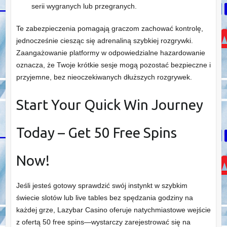
serii wygranych lub przegranych.
Te zabezpieczenia pomagają graczom zachować kontrolę,
jednocześnie ciesząc się adrenaliną szybkiej rozgrywki.
Zaangażowanie platformy w odpowiedzialne hazardowanie
oznacza, że Twoje krótkie sesje mogą pozostać bezpieczne i
przyjemne, bez nieoczekiwanych dłuższych rozgrywek.
Start Your Quick Win Journey
Today – Get 50 Free Spins
Now!
Jeśli jesteś gotowy sprawdzić swój instynkt w szybkim
świecie slotów lub live tables bez spędzania godziny na
każdej grze, Lazybar Casino oferuje natychmiastowe wejście
z ofertą 50 free spins—wystarczy zarejestrować się na