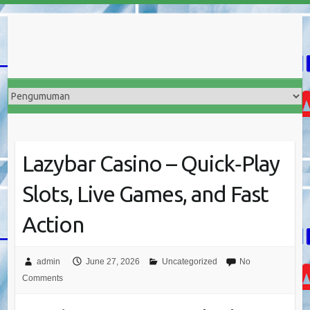
Skip
to
content
Lazybar Casino – Quick‑Play
Slots, Live Games, and Fast
Action
admin
June 27, 2026
Uncategorized
No
Comments