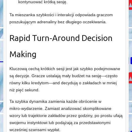
kontynuować krótką sesję.
Ta mieszanka szybkości i interakcji odpowiada graczom
poszukującym adrenaliny bez długiego oczekiwania.
Rapid Turn‑Around Decision
Making
Kluczową cechą krótkich sesji jest jak szybko podejmowane
są decyzje. Gracze ustalają mały budżet na sesję—często
równy kilku kredytom—and decydują o zakładach w mniej
niż pięć sekund.
Ta szybka dynamika zamienia każde obrócenie w
mikro‑wydarzenie. Zamiast analizować skomplikowane
wzory lub trajektorie zakładów przez godziny, po prostu ufają
swojemu instynktowi lub podążają za przedstawionymi
wcześniej szansami wypłat.