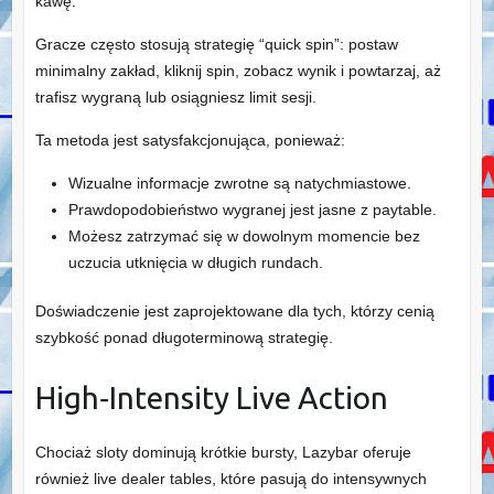
kawę.
Gracze często stosują strategię “quick spin”: postaw
minimalny zakład, kliknij spin, zobacz wynik i powtarzaj, aż
trafisz wygraną lub osiągniesz limit sesji.
Ta metoda jest satysfakcjonująca, ponieważ:
Wizualne informacje zwrotne są natychmiastowe.
Prawdopodobieństwo wygranej jest jasne z paytable.
Możesz zatrzymać się w dowolnym momencie bez
uczucia utknięcia w długich rundach.
Doświadczenie jest zaprojektowane dla tych, którzy cenią
szybkość ponad długoterminową strategię.
High‑Intensity Live Action
Chociaż sloty dominują krótkie bursty, Lazybar oferuje
również live dealer tables, które pasują do intensywnych