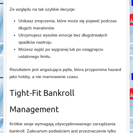
Ze względu na tak szybkie decyzje:
Unikasz zmęczenia, które może się pojawić podczas
długich maratonów.
Utrzymujesz wysokie emocje bez długotrwałych
spadków nastroju.
Możesz wyjść po wygranej lub po osiągnięciu
ustalonego limitu.
Rezultatem jest angażująca pętla, która przypomina hazard
jako hobby, a nie marnowanie czasu.
Tight‑Fit Bankroll
Management
Krótkie sesje wymagają zdyscyplinowanego zarządzania
bankroll. Zalecanym podejściem jest przeznaczenie tylko