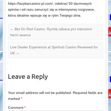
https://lazybarcasino-pl.com/, odebrać 50 darmowych
spinów i od razu zanurzyć się w intensywnej rozgrywce,
która idealnie wpisuje się w rytm Twojego dnia.
←
Bet On Red Casino: Rychlá zábava pro intenzivní
herní seance
Live Dealer Experience at Spinhub Casino Reviewed for
UK
→
Leave a Reply
Your email address will not be published.
Required fields are
marked
*
Comment
*