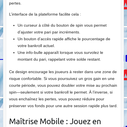
pertes.
L’interface de la plateforme facilite cela :
Un curseur à côté du bouton de spin vous permet
d’ajuster votre pari par incréments.
Un bouton d’accès rapide affiche le pourcentage de
votre bankroll actuel.
Une info-bulle apparaît lorsque vous survolez le
montant du pari, rappelant votre solde restant.
Ce design encourage les joueurs à rester dans une zone de
risque confortable. Si vous poursuivez un gros gain en une
courte période, vous pouvez doubler votre mise au prochain
spin—seulement si votre bankroll le permet. À l’inverse, si
vous enchaînez les pertes, vous pouvez réduire pour
préserver vos fonds pour une autre session rapide plus tard.
Maîtrise Mobile : Jouez en