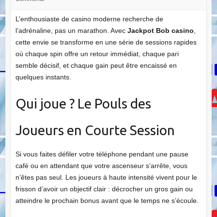
L’enthousiaste de casino moderne recherche de
l’adrénaline, pas un marathon. Avec
Jackpot Bob casino
,
cette envie se transforme en une série de sessions rapides
où chaque spin offre un retour immédiat, chaque pari
semble décisif, et chaque gain peut être encaissé en
quelques instants.
Qui joue ? Le Pouls des
Joueurs en Courte Session
Si vous faites défiler votre téléphone pendant une pause
café ou en attendant que votre ascenseur s’arrête, vous
n’êtes pas seul. Les joueurs à haute intensité vivent pour le
frisson d’avoir un objectif clair : décrocher un gros gain ou
atteindre le prochain bonus avant que le temps ne s’écoule.