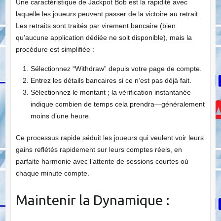
Une caractéristique de Jackpot Bob est la rapidité avec
laquelle les joueurs peuvent passer de la victoire au retrait.
Les retraits sont traités par virement bancaire (bien
qu’aucune application dédiée ne soit disponible), mais la
procédure est simplifiée :
Sélectionnez “Withdraw” depuis votre page de compte.
Entrez les détails bancaires si ce n’est pas déjà fait.
Sélectionnez le montant ; la vérification instantanée
indique combien de temps cela prendra—généralement
moins d’une heure.
Ce processus rapide séduit les joueurs qui veulent voir leurs
gains reflétés rapidement sur leurs comptes réels, en
parfaite harmonie avec l’attente de sessions courtes où
chaque minute compte.
Maintenir la Dynamique :