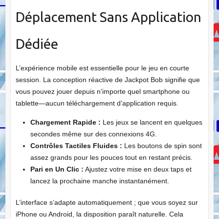
Déplacement Sans Application
Dédiée
L’expérience mobile est essentielle pour le jeu en courte
session. La conception réactive de Jackpot Bob signifie que
vous pouvez jouer depuis n’importe quel smartphone ou
tablette—aucun téléchargement d’application requis.
Chargement Rapide :
Les jeux se lancent en quelques
secondes même sur des connexions 4G.
Contrôles Tactiles Fluides :
Les boutons de spin sont
assez grands pour les pouces tout en restant précis.
Pari en Un Clic :
Ajustez votre mise en deux taps et
lancez la prochaine manche instantanément.
L’interface s’adapte automatiquement ; que vous soyez sur
iPhone ou Android, la disposition paraît naturelle. Cela