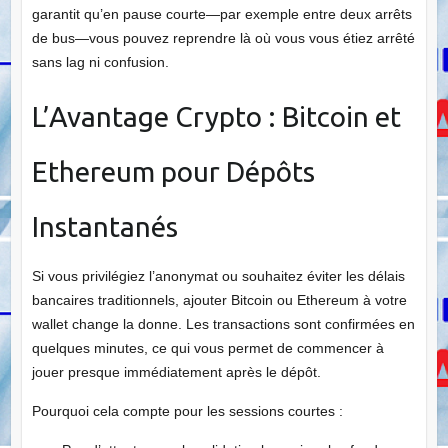
garantit qu’en pause courte—par exemple entre deux arrêts
de bus—vous pouvez reprendre là où vous vous étiez arrêté
sans lag ni confusion.
L’Avantage Crypto : Bitcoin et
Ethereum pour Dépôts
Instantanés
Si vous privilégiez l’anonymat ou souhaitez éviter les délais
bancaires traditionnels, ajouter Bitcoin ou Ethereum à votre
wallet change la donne. Les transactions sont confirmées en
quelques minutes, ce qui vous permet de commencer à
jouer presque immédiatement après le dépôt.
Pourquoi cela compte pour les sessions courtes :