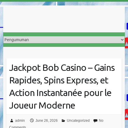
Skip
to
content
Jackpot Bob Casino – Gains
Rapides, Spins Express, et
Action Instantanée pour le
Joueur Moderne
admin
June 26, 2026
Uncategorized
No
Comments