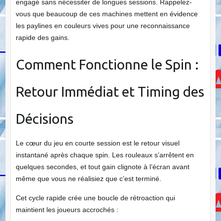
engagé sans nécessiter de longues sessions. Rappelez-
vous que beaucoup de ces machines mettent en évidence
les paylines en couleurs vives pour une reconnaissance
rapide des gains.
Comment Fonctionne le Spin :
Retour Immédiat et Timing des
Décisions
Le cœur du jeu en courte session est le retour visuel
instantané après chaque spin. Les rouleaux s’arrêtent en
quelques secondes, et tout gain clignote à l’écran avant
même que vous ne réalisiez que c’est terminé.
Cet cycle rapide crée une boucle de rétroaction qui
maintient les joueurs accrochés :