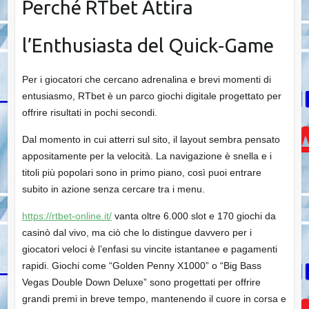
Perché RTbet Attira
l’Enthusiasta del Quick‑Game
Per i giocatori che cercano adrenalina e brevi momenti di
entusiasmo, RTbet è un parco giochi digitale progettato per
offrire risultati in pochi secondi.
Dal momento in cui atterri sul sito, il layout sembra pensato
appositamente per la velocità. La navigazione è snella e i
titoli più popolari sono in primo piano, così puoi entrare
subito in azione senza cercare tra i menu.
https://rtbet-online.it/
vanta oltre 6.000 slot e 170 giochi da
casinò dal vivo, ma ciò che lo distingue davvero per i
giocatori veloci è l’enfasi su vincite istantanee e pagamenti
rapidi. Giochi come “Golden Penny X1000” o “Big Bass
Vegas Double Down Deluxe” sono progettati per offrire
grandi premi in breve tempo, mantenendo il cuore in corsa e