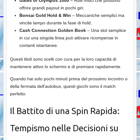
Gates of Olympus 1000
– Rulli mitici che possono
offrire grandi payout in pochi giri.
Bonsai Gold Hold & Win
– Meccaniche semplici ma
vincite lampo durante la fase di hold.
Cash Connection Golden Book
– Una slot semplice
in cui una singola linea può attivare ricompense in
contanti istantanee.
Questi titoli sono scelti con cura per la loro capacità di
mantenere attivo lo schermo e di premiare rapidamente.
Quando hai solo pochi minuti prima del prossimo incontro o
della fermata dell’autobus, questi giochi sono il match
perfetto.
Il Battito di una Spin Rapida:
Tempismo nelle Decisioni su