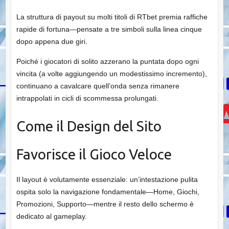
La struttura di payout su molti titoli di RTbet premia raffiche
rapide di fortuna—pensate a tre simboli sulla linea cinque
dopo appena due giri.
Poiché i giocatori di solito azzerano la puntata dopo ogni
vincita (a volte aggiungendo un modestissimo incremento),
continuano a cavalcare quell’onda senza rimanere
intrappolati in cicli di scommessa prolungati.
Come il Design del Sito
Favorisce il Gioco Veloce
Il layout è volutamente essenziale: un’intestazione pulita
ospita solo la navigazione fondamentale—Home, Giochi,
Promozioni, Supporto—mentre il resto dello schermo è
dedicato al gameplay.