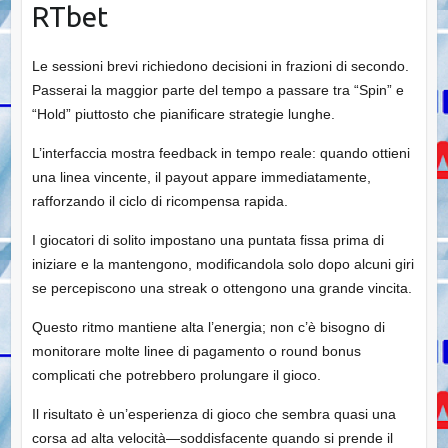
RTbet
Le sessioni brevi richiedono decisioni in frazioni di secondo.
Passerai la maggior parte del tempo a passare tra “Spin” e
“Hold” piuttosto che pianificare strategie lunghe.
L’interfaccia mostra feedback in tempo reale: quando ottieni
una linea vincente, il payout appare immediatamente,
rafforzando il ciclo di ricompensa rapida.
I giocatori di solito impostano una puntata fissa prima di
iniziare e la mantengono, modificandola solo dopo alcuni giri
se percepiscono una streak o ottengono una grande vincita.
Questo ritmo mantiene alta l’energia; non c’è bisogno di
monitorare molte linee di pagamento o round bonus
complicati che potrebbero prolungare il gioco.
Il risultato è un’esperienza di gioco che sembra quasi una
corsa ad alta velocità—soddisfacente quando si prende il