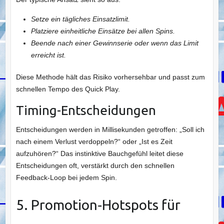
Setze ein tägliches Einsatzlimit.
Platziere einheitliche Einsätze bei allen Spins.
Beende nach einer Gewinnserie oder wenn das Limit
erreicht ist.
Diese Methode hält das Risiko vorhersehbar und passt zum
schnellen Tempo des Quick Play.
Timing-Entscheidungen
Entscheidungen werden in Millisekunden getroffen: „Soll ich
nach einem Verlust verdoppeln?“ oder „Ist es Zeit
aufzuhören?“ Das instinktive Bauchgefühl leitet diese
Entscheidungen oft, verstärkt durch den schnellen
Feedback‑Loop bei jedem Spin.
5. Promotion‑Hotspots für