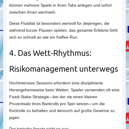
können mehrere Spiele in ihren Tabs anlegen und sofort
zwischen ihnen wechseln.
Diese Fluidität ist besonders wertvoll für diejenigen, die
während kurzer Pausen spielen; das gesamte Erlebnis fühlt
sich so schnell an wie ein Kaffee‑Run.
4. Das Wett‑Rhythmus:
Risikomanagement unterwegs
Hochintensive Sessions erfordern eine disziplinierte
Herangehensweise beim Wetten. Spieler verwenden oft eine
Fixed‑Stake-Strategie—bei der sie einen kleinen
Prozentsatz ihres Bankrolls pro Spin setzen—um die
Kontrolle zu behalten und dennoch auf große Gewinne zu
jagen.
Der typische Ansatz sieht so aus: