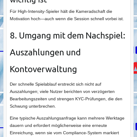
Für High‑Intensity‑Spieler hält die Kameradschaft die
Motivation hoch—auch wenn die Session schnell vorbei ist.
8. Umgang mit dem Nachspiel:
Auszahlungen und
Kontoverwaltung
Der schnelle Spielablauf erstreckt sich nicht auf
Auszahlungen; viele Nutzer berichten von verzögerten
Bearbeitungszeiten und strengen KYC‑Prüfungen, die den
Schwung unterbrechen.
Eine typische Auszahlungsanfrage kann mehrere Werktage
dauern und erfordert möglicherweise eine erneute
Einreichung, wenn sie vom Compliance‑System markiert