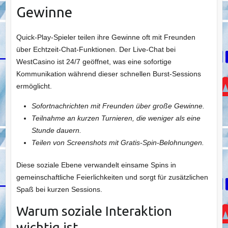
Gewinne
Quick‑Play‑Spieler teilen ihre Gewinne oft mit Freunden
über Echtzeit‑Chat‑Funktionen. Der Live‑Chat bei
WestCasino ist 24/7 geöffnet, was eine sofortige
Kommunikation während dieser schnellen Burst‑Sessions
ermöglicht.
Sofortnachrichten mit Freunden über große Gewinne.
Teilnahme an kurzen Turnieren, die weniger als eine
Stunde dauern.
Teilen von Screenshots mit Gratis‑Spin‑Belohnungen.
Diese soziale Ebene verwandelt einsame Spins in
gemeinschaftliche Feierlichkeiten und sorgt für zusätzlichen
Spaß bei kurzen Sessions.
Warum soziale Interaktion
wichtig ist