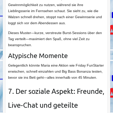
Gewinnmöglichkeit zu nutzen, während sie ihre
Lieblingsserie im Fernsehen schaut. Sie sieht zu, wie die
Walzen schnell drehen, stoppt nach einer Gewinnserie und
loggt sich vor dem Abendessen aus.
Dieses Muster—kurze, verstreute Burst‑Sessions über den
Tag verteilt—maximiert den Spaß, ohne viel Zeit zu
beanspruchen.
Atypische Momente
Gelegentlich könnte Maria eine Aktion wie Friday FunStarter
erwischen, schnell einzahlen und Big Bass Bonanza testen,
bevor sie ins Bett geht—alles innerhalb von 45 Minuten.
7. Der soziale Aspekt: Freunde,
Live-Chat und geteilte