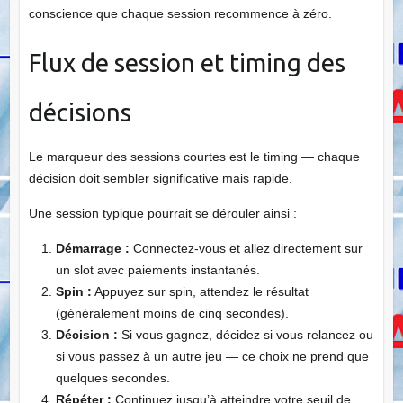
conscience que chaque session recommence à zéro.
Flux de session et timing des
décisions
Le marqueur des sessions courtes est le timing — chaque
décision doit sembler significative mais rapide.
Une session typique pourrait se dérouler ainsi :
Démarrage :
Connectez-vous et allez directement sur
un slot avec paiements instantanés.
Spin :
Appuyez sur spin, attendez le résultat
(généralement moins de cinq secondes).
Décision :
Si vous gagnez, décidez si vous relancez ou
si vous passez à un autre jeu — ce choix ne prend que
quelques secondes.
Répéter :
Continuez jusqu’à atteindre votre seuil de