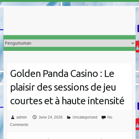
Skip
to
content
Golden Panda Casino : Le
plaisir des sessions de jeu
courtes et à haute intensité
admin
June 24, 2026
Uncategorized
No
Comments