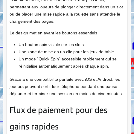
permettant aux joueurs de plonger directement dans un slot
ou de placer une mise rapide à la roulette sans attendre le
chargement des pages.
Le design met en avant les boutons essentiels :
Un bouton spin visible sur les slots.
Une zone de mise en un clic pour les jeux de table.
Un mode “Quick Spin” accessible rapidement qui se
réinitialise automatiquement après chaque spin.
Grâce à une compatibilité parfaite avec iOS et Android, les
joueurs peuvent sortir leur téléphone pendant une pause
déjeuner et terminer une session en moins de cinq minutes.
Flux de paiement pour des
gains rapides