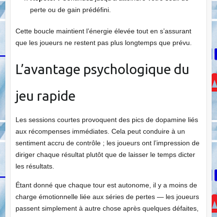
perte ou de gain prédéfini.
Cette boucle maintient l’énergie élevée tout en s’assurant
que les joueurs ne restent pas plus longtemps que prévu.
L’avantage psychologique du
jeu rapide
Les sessions courtes provoquent des pics de dopamine liés
aux récompenses immédiates. Cela peut conduire à un
sentiment accru de contrôle ; les joueurs ont l’impression de
diriger chaque résultat plutôt que de laisser le temps dicter
les résultats.
Étant donné que chaque tour est autonome, il y a moins de
charge émotionnelle liée aux séries de pertes — les joueurs
passent simplement à autre chose après quelques défaites,