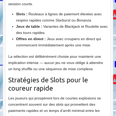
session courte.
Slots :
Rouleaux à lignes de paiement élevées avec
respins rapides comme
Starburst
ou
Bonanza
.
Jeux de table :
Variantes de Blackjack et Roulette avec
des tours rapides.
Offres en direct :
Jeux avec croupiers en direct qui
commencent immédiatement après une mise.
La sélection est délibérément choisie pour maintenir une
implication intense — aucun jeu ne vous oblige à attendre
un long shuffle ou une séquence de mise complexe.
Stratégies de Slots pour le
coureur rapide
Les joueurs qui prospèrent lors de courtes explosions se
concentrent souvent sur des slots qui promettent des
paiements rapides et un temps d’arrêt minimal entre les