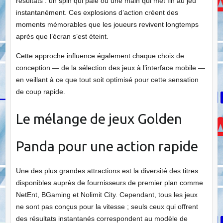
résultats : un spin qui paie ou une main qui met fin au jeu
instantanément. Ces explosions d’action créent des
moments mémorables que les joueurs revivent longtemps
après que l’écran s’est éteint.
Cette approche influence également chaque choix de
conception — de la sélection des jeux à l’interface mobile —
en veillant à ce que tout soit optimisé pour cette sensation
de coup rapide.
Le mélange de jeux Golden
Panda pour une action rapide
Une des plus grandes attractions est la diversité des titres
disponibles auprès de fournisseurs de premier plan comme
NetEnt, BGaming et Nolimit City. Cependant, tous les jeux
ne sont pas conçus pour la vitesse ; seuls ceux qui offrent
des résultats instantanés correspondent au modèle de