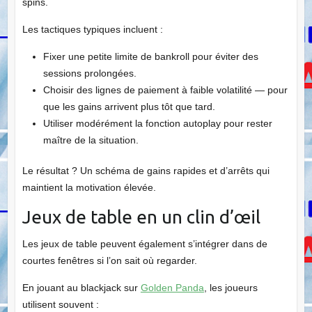
spins.
Les tactiques typiques incluent :
Fixer une petite limite de bankroll pour éviter des
sessions prolongées.
Choisir des lignes de paiement à faible volatilité — pour
que les gains arrivent plus tôt que tard.
Utiliser modérément la fonction autoplay pour rester
maître de la situation.
Le résultat ? Un schéma de gains rapides et d’arrêts qui
maintient la motivation élevée.
Jeux de table en un clin d’œil
Les jeux de table peuvent également s’intégrer dans de
courtes fenêtres si l’on sait où regarder.
En jouant au blackjack sur
Golden Panda
, les joueurs
utilisent souvent :