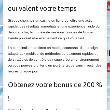
qui valent votre temps
Si vous cherchez un casino en ligne qui offre une action
rapide, des résultats immédiats et une expérience fluide du
début à la fin, le modèle de sessions courtes de Golden
Panda pourrait être exactement ce qu’il vous faut.
La combinaison de titres en mode instantané, d’un design
adapté aux mobiles, de méthodes de paiement rapides et
de stratégies de contrôle du risque crée un environnement
où vous pouvez profiter d’un jeu énergique sans investir des
heures chaque jour.
Obtenez votre bonus de 200 %
!