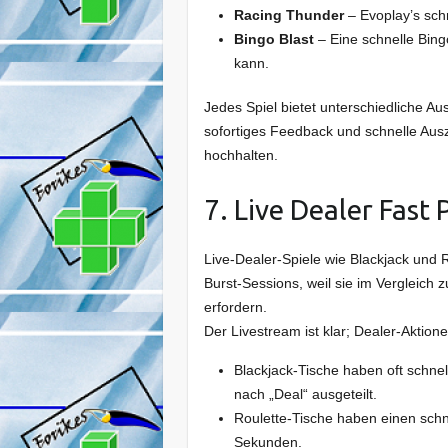
Racing Thunder
– Evoplay’s schn
Bingo Blast
– Eine schnelle Bing
kann.
Jedes Spiel bietet unterschiedliche Aus
sofortiges Feedback und schnelle Aus
hochhalten.
7. Live Dealer Fast 
Live-Dealer-Spiele wie Blackjack und 
Burst‑Sessions, weil sie im Vergleich 
erfordern.
Der Livestream ist klar; Dealer-Aktione
Blackjack-Tische haben oft schn
nach „Deal“ ausgeteilt.
Roulette‑Tische haben einen schn
Sekunden.