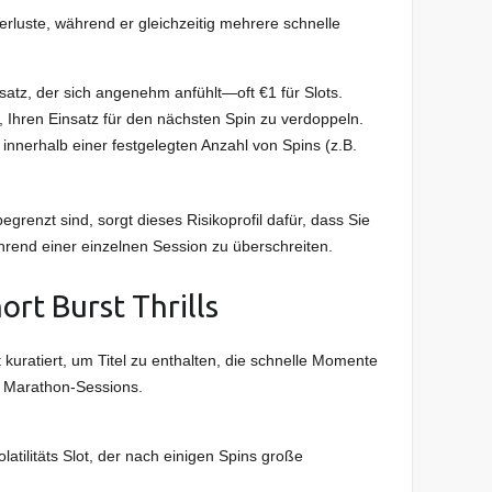
erluste, während er gleichzeitig mehrere schnelle
satz, der sich angenehm anfühlt—oft €1 für Slots.
Ihren Einsatz für den nächsten Spin zu verdoppeln.
 innerhalb einer festgelegten Anzahl von Spins (z.B.
renzt sind, sorgt dieses Risikoprofil dafür, dass Sie
hrend einer einzelnen Session zu überschreiten.
hort Burst Thrills
kuratiert, um Titel zu enthalten, die schnelle Momente
e Marathon‑Sessions.
latilitäts Slot, der nach einigen Spins große