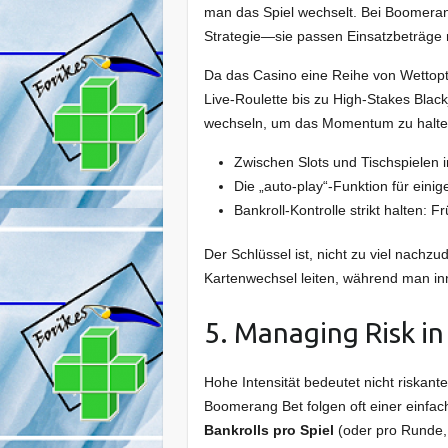
man das Spiel wechselt. Bei Boomerang
Strategie—sie passen Einsatzbeträge 
Da das Casino eine Reihe von Wettopt
Live‑Roulette bis zu High‑Stakes Blac
wechseln, um das Momentum zu halte
Zwischen Slots und Tischspielen i
Die „auto‑play“-Funktion für eini
Bankroll‑Kontrolle strikt halten: 
Der Schlüssel ist, nicht zu viel nachzu
Kartenwechsel leiten, während man in
5. Managing Risk in
Hohe Intensität bedeutet nicht riskant
Boomerang Bet folgen oft einer einfa
Bankrolls pro Spiel
(oder pro Runde, 