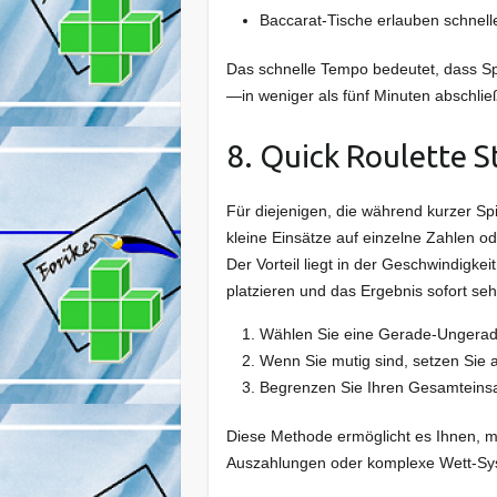
Baccarat‑Tische erlauben schnell
Das schnelle Tempo bedeutet, dass S
—in weniger als fünf Minuten abschli
8. Quick Roulette S
Für diejenigen, die während kurzer Spi
kleine Einsätze auf einzelne Zahlen 
Der Vorteil liegt in der Geschwindigke
platzieren und das Ergebnis sofort se
Wählen Sie eine Gerade‑Ungerade
Wenn Sie mutig sind, setzen Sie 
Begrenzen Sie Ihren Gesamteinsat
Diese Methode ermöglicht es Ihnen, me
Auszahlungen oder komplexe Wett‑Sy