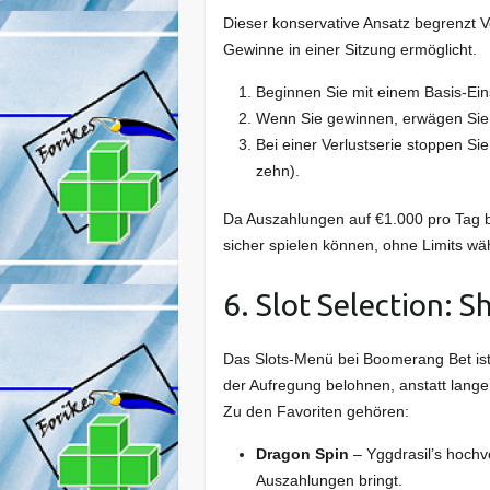
Dieser konservative Ansatz begrenzt V
Gewinne in einer Sitzung ermöglicht.
Beginnen Sie mit einem Basis‑Ein
Wenn Sie gewinnen, erwägen Sie, 
Bei einer Verlustserie stoppen Sie
zehn).
Da Auszahlungen auf €1.000 pro Tag beg
sicher spielen können, ohne Limits wä
6. Slot Selection: S
Das Slots‑Menü bei Boomerang Bet ist 
der Aufregung belohnen, anstatt lang
Zu den Favoriten gehören:
Dragon Spin
– Yggdrasil’s hochvo
Auszahlungen bringt.