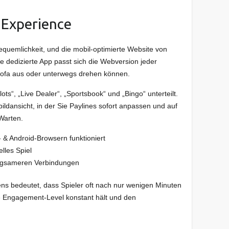
n Experience
quemlichkeit, und die mobil‑optimierte Website von
 dedizierte App passt sich die Webversion jeder
Sofa aus oder unterwegs drehen können.
lots“, „Live Dealer“, „Sportsbook“ und „Bingo“ unterteilt.
llbildansicht, in der Sie Paylines sofort anpassen und auf
Warten.
 & Android‑Browsern funktioniert
lles Spiel
angsameren Verbindungen
ns bedeutet, dass Spieler oft nach nur wenigen Minuten
ie Engagement‑Level konstant hält und den