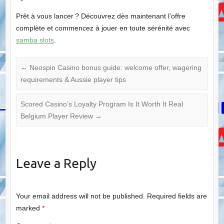
Prêt à vous lancer ? Découvrez dès maintenant l’offre
complète et commencez à jouer en toute sérénité avec
samba slots
.
←
Neospin Casino bonus guide: welcome offer, wagering
requirements & Aussie player tips
Scored Casino’s Loyalty Program Is It Worth It Real
Belgium Player Review
→
Leave a Reply
Your email address will not be published.
Required fields are
marked
*