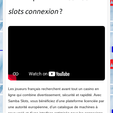
slots connexion
?
Les joueurs français recherchent avant tout un casino en
ligne qui combine divertissement, sécurité et rapidité. Avec
Samba Slots, vous bénéficiez d’une plateforme licenciée par
une autorité européenne, d’un catalogue de machines à