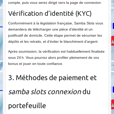
compte, puis vous serez dirigé vers la page de connexion.
Vérification d’identité (KYC)
Conformément à la législation française, Samba Slots vous
demandera de télécharger une pièce d’identité et un
justificatif de domicile. Cette étape permet de sécuriser les
dépôts et les retraits, et d’éviter le blanchiment d’argent.
Après soumission, la vérification est habituellement finalisée
sous 24 h. Vous pourrez alors profiter pleinement de vos
bonus et jouer en toute confiance.
3. Méthodes de paiement et
samba slots connexion
du
portefeuille