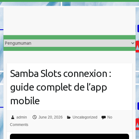
Skip
to
content
Samba Slots connexion :
guide complet de l’app
mobile
admin
June 20, 2026
Uncategorized
No
Comments