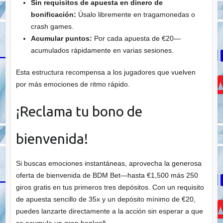
Sin requisitos de apuesta en dinero de
bonificación:
Úsalo libremente en tragamonedas o
crash games.
Acumular puntos:
Por cada apuesta de €20—
acumulados rápidamente en varias sesiones.
Esta estructura recompensa a los jugadores que vuelven
por más emociones de ritmo rápido.
¡Reclama tu bono de
bienvenida!
Si buscas emociones instantáneas, aprovecha la generosa
oferta de bienvenida de BDM Bet—hasta €1,500 más 250
giros gratis en tus primeros tres depósitos. Con un requisito
de apuesta sencillo de 35x y un depósito mínimo de €20,
puedes lanzarte directamente a la acción sin esperar a que