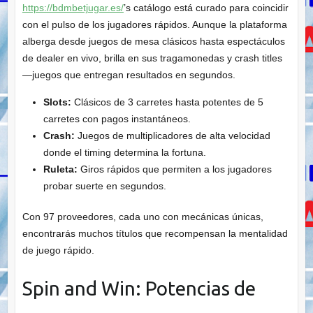
https://bdmbetjugar.es/
’s catálogo está curado para coincidir
con el pulso de los jugadores rápidos. Aunque la plataforma
alberga desde juegos de mesa clásicos hasta espectáculos
de dealer en vivo, brilla en sus tragamonedas y crash titles
—juegos que entregan resultados en segundos.
Slots:
Clásicos de 3 carretes hasta potentes de 5
carretes con pagos instantáneos.
Crash:
Juegos de multiplicadores de alta velocidad
donde el timing determina la fortuna.
Ruleta:
Giros rápidos que permiten a los jugadores
probar suerte en segundos.
Con 97 proveedores, cada uno con mecánicas únicas,
encontrarás muchos títulos que recompensan la mentalidad
de juego rápido.
Spin and Win: Potencias de