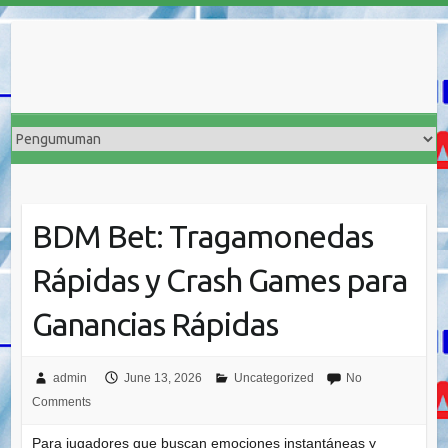
Skip
to
content
BDM Bet: Tragamonedas
Rápidas y Crash Games para
Ganancias Rápidas
admin
June 13, 2026
Uncategorized
No
Comments
Para jugadores que buscan emociones instantáneas y