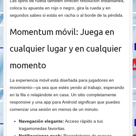
Las spins de ruleta también ofrecen resolución instantánea;
coloca tu apuesta en rojo o negro, gira la rueda y en
segundos sabes si estás en racha o al borde de la pérdida.
Momentum móvil: Juega en
cualquier lugar y en cualquier
momento
La experiencia móvil está diseñada para jugadores en
movimiento—ya sea que estés yendo al trabajo, esperando
en la fila o relajándote en casa. Un sitio completamente
responsive y una app para Android significan que puedes
comenzar una sesión en menos de un minuto.
Navegación elegante:
Acceso rápido a tus
tragamonedas favoritas.
Notificaciones push:
Recordatorios de nuevas