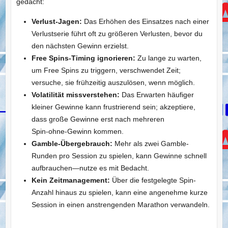
gedacht:
Verlust‑Jagen:
Das Erhöhen des Einsatzes nach einer
Verlustserie führt oft zu größeren Verlusten, bevor du
den nächsten Gewinn erzielst.
Free Spins‑Timing ignorieren:
Zu lange zu warten,
um Free Spins zu triggern, verschwendet Zeit;
versuche, sie frühzeitig auszulösen, wenn möglich.
Volatilität missverstehen:
Das Erwarten häufiger
kleiner Gewinne kann frustrierend sein; akzeptiere,
dass große Gewinne erst nach mehreren
Spin‑ohne‑Gewinn kommen.
Gamble‑Übergebrauch:
Mehr als zwei Gamble-
Runden pro Session zu spielen, kann Gewinne schnell
aufbrauchen—nutze es mit Bedacht.
Kein Zeitmanagement:
Über die festgelegte Spin-
Anzahl hinaus zu spielen, kann eine angenehme kurze
Session in einen anstrengenden Marathon verwandeln.