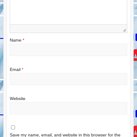
Name
*
Email
*
Website
Save my name, email, and website in this browser for the