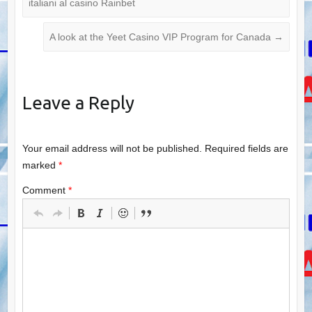
italiani al casino Rainbet
A look at the Yeet Casino VIP Program for Canada
→
Leave a Reply
Your email address will not be published.
Required fields are
marked
*
Comment
*