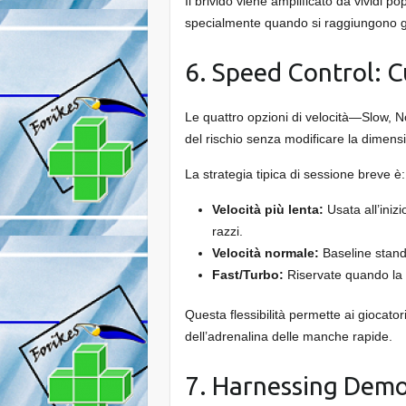
Il brivido viene amplificato da vividi po
specialmente quando si raggiungono gr
6. Speed Control: C
Le quattro opzioni di velocità—Slow,
del rischio senza modificare la dimen
La strategia tipica di sessione breve è:
Velocità più lenta:
Usata all’iniz
razzi.
Velocità normale:
Baseline stand
Fast/Turbo:
Riservate quando la f
Questa flessibilità permette ai giocat
dell’adrenalina delle manche rapide.
7. Harnessing Dem