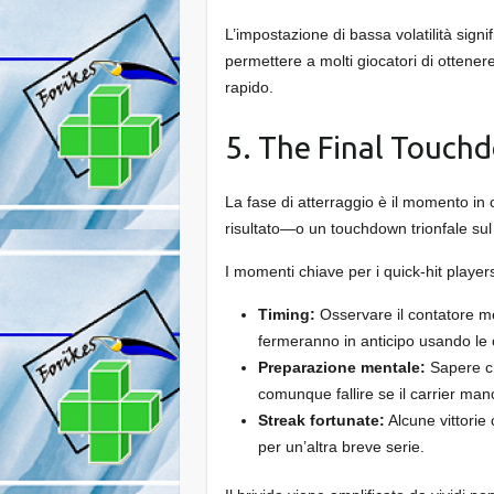
L’impostazione di bassa volatilità sig
permettere a molti giocatori di ottene
rapido.
5. The Final Touch
La fase di atterraggio è il momento in 
risultato—o un touchdown trionfale sul 
I momenti chiave per i quick‑hit player
Timing:
Osservare il contatore men
fermeranno in anticipo usando le c
Preparazione mentale:
Sapere ch
comunque fallire se il carrier man
Streak fortunate:
Alcune vittorie
per un’altra breve serie.