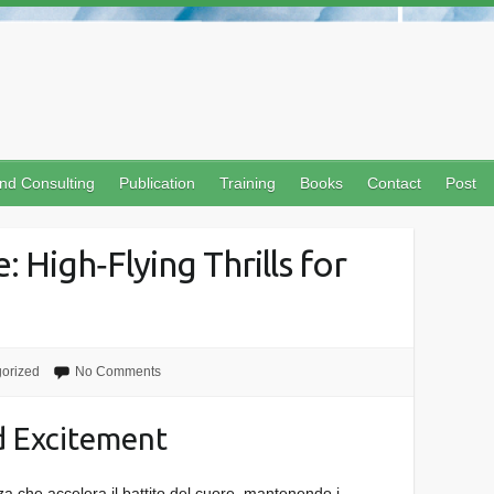
nd Consulting
Publication
Training
Books
Contact
Post
 High‑Flying Thrills for
orized
No Comments
d Excitement
za che accelera il battito del cuore, mantenendo i