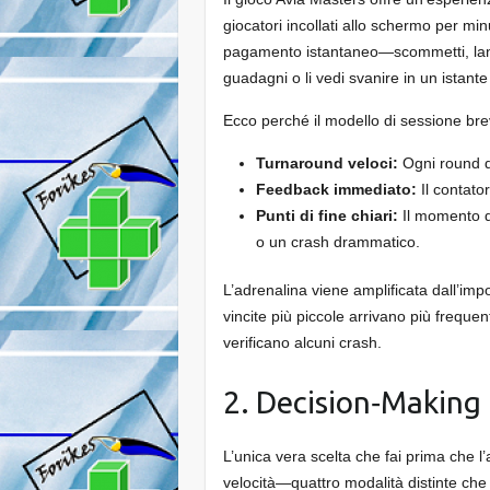
giocatori incollati allo schermo per minu
pagamento istantaneo—scommetti, lancia
guadagni o li vedi svanire in un istan
Ecco perché il modello di sessione bre
Turnaround veloci:
Ogni round d
Feedback immediato:
Il contato
Punti di fine chiari:
Il momento d
o un crash drammatico.
L’adrenalina viene amplificata dall’impo
vincite più piccole arrivano più frequ
verificano alcuni crash.
2. Decision‑Making
L’unica vera scelta che fai prima che l
velocità—quattro modalità distinte che de