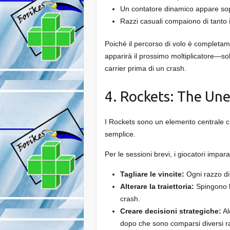
Un contatore dinamico appare sopr
Razzi casuali compaiono di tanto i
Poiché il percorso di volo è completa
apparirà il prossimo moltiplicatore—so
carrier prima di un crash.
4. Rockets: The Un
I Rockets sono un elemento centrale ch
semplice.
Per le sessioni brevi, i giocatori impa
Tagliare le vincite:
Ogni razzo di
Alterare la traiettoria:
Spingono l
crash.
Creare decisioni strategiche:
Al
dopo che sono comparsi diversi raz