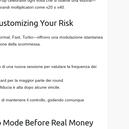
p‑up celebrativi ogni volta che si ottiene una vittoria—
andi moltiplicatori come x20 o x40.
ustomizing Your Risk
 Normal, Fast, Turbo—offrono una modulazione istantanea
sione della scommessa.
io di una nuova sessione per valutare la frequenza dei
ard per la maggior parte dei round.
iducia è alta dopo alcune vincite.
ori di mantenere il controllo, godendo comunque
o Mode Before Real Money