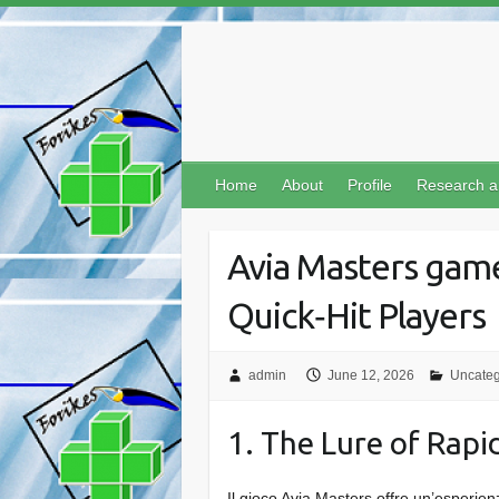
Skip
to
content
Home
About
Profile
Research a
Avia Masters game:
Quick‑Hit Players
admin
June 12, 2026
Uncateg
1. The Lure of Rapi
Il gioco Avia Masters offre un’esperien