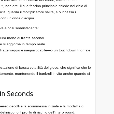
ti, non ore. Il suo fascino principale risiede nel ciclo di
, guarda il moltiplicatore salire, e o incassa i
te con un’onda d’acqua.
ve è così soddisfacente:
ura meno di trenta secondi.
re si aggiorna in tempo reale.
i atterraggio è inequivocabile—o un touchdown trionfale
stazione di bassa volatilità del gioco, che significa che le
entemente, mantenendo il bankroll in vita anche quando si
 in Seconds
’aereo decolli è la scommessa iniziale e la modalità di
finiscono il profilo di rischio dell’intero round.