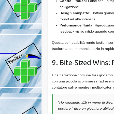
Controlli touch:
Lanci con un tap
navigazione.
Design compatto:
Bottoni grandi
round ad alta intensità.
Performance fluida:
Riproduzione
feedback visivo nitido quando com
Questa compatibilità rende facile inser
trasformando momenti di ozio in rapid
9. Bite‑Sized Wins:
Una narrazione comune tra i giocatori di
con una piccola scommessa (ad esempio
contatore salire mentre i moltiplicator
“Ho raggiunto x15 in meno di dieci
perdere,” dice un giocatore abitual