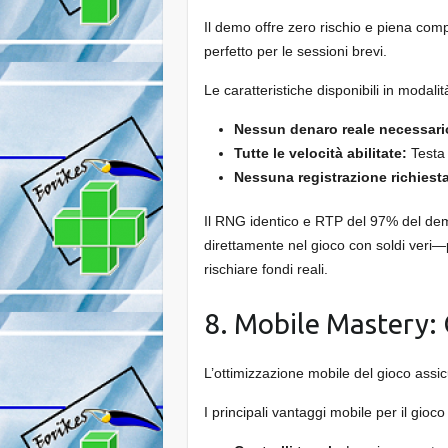
Il demo offre zero rischio e piena c
perfetto per le sessioni brevi.
Le caratteristiche disponibili in modal
Nessun denaro reale necessari
Tutte le velocità abilitate:
Testa 
Nessuna registrazione richiest
Il RNG identico e RTP del 97% del demo
direttamente nel gioco con soldi veri—p
rischiare fondi reali.
8. Mobile Mastery:
L’ottimizzazione mobile del gioco assi
I principali vantaggi mobile per il gioc