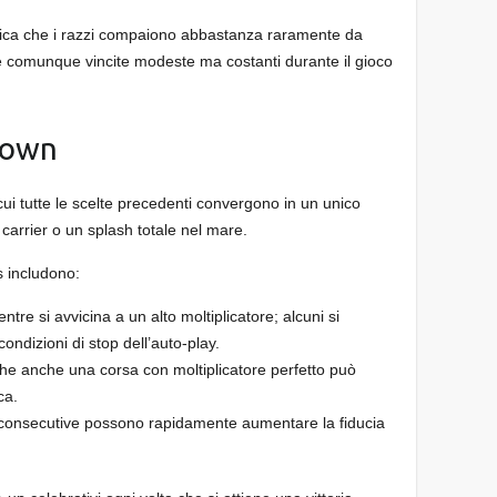
nifica che i razzi compaiono abbastanza raramente da
re comunque vincite modeste ma costanti durante il gioco
down
cui tutte le scelte precedenti convergono in un unico
carrier o un splash totale nel mare.
s includono:
tre si avvicina a un alto moltiplicatore; alcuni si
ondizioni di stop dell’auto‑play.
e anche una corsa con moltiplicatore perfetto può
ca.
 consecutive possono rapidamente aumentare la fiducia