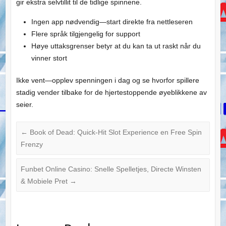
gir ekstra selvtillit til de tidlige spinnene.
Ingen app nødvendig—start direkte fra nettleseren
Flere språk tilgjengelig for support
Høye uttaksgrenser betyr at du kan ta ut raskt når du
vinner stort
Ikke vent—opplev spenningen i dag og se hvorfor spillere
stadig vender tilbake for de hjertestoppende øyeblikkene av
seier.
←
Book of Dead: Quick‑Hit Slot Experience en Free Spin
Frenzy
Funbet Online Casino: Snelle Spelletjes, Directe Winsten
& Mobiele Pret
→