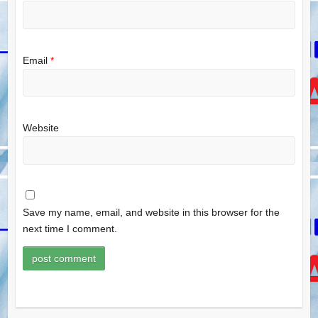
Email
*
Website
Save my name, email, and website in this browser for the
next time I comment.