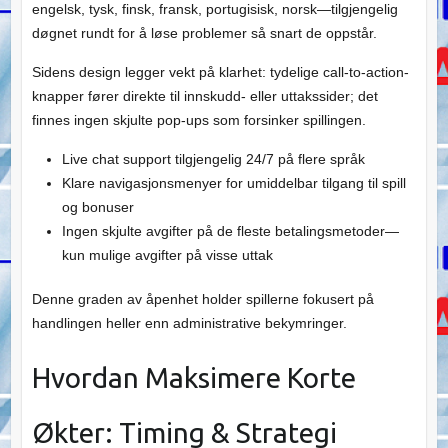
engelsk, tysk, finsk, fransk, portugisisk, norsk—tilgjengelig
døgnet rundt for å løse problemer så snart de oppstår.
Sidens design legger vekt på klarhet: tydelige call‑to‑action-
knapper fører direkte til innskudd- eller uttakssider; det
finnes ingen skjulte pop‑ups som forsinker spillingen.
Live chat support tilgjengelig 24/7 på flere språk
Klare navigasjonsmenyer for umiddelbar tilgang til spill
og bonuser
Ingen skjulte avgifter på de fleste betalingsmetoder—
kun mulige avgifter på visse uttak
Denne graden av åpenhet holder spillerne fokusert på
handlingen heller enn administrative bekymringer.
Hvordan Maksimere Korte
Økter: Timing & Strategi