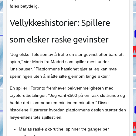
føles betydelig.
Vellykkeshistorier: Spillere
som elsker raske gevinster
“Jeg elsker følelsen av å treffe en stor gevinst etter bare ett
spinn,” sier Maria fra Madrid som spiller mest under
lunsjpauser. “Plattformens hastighet gjør at jeg kan nyte
spenningen uten å måtte sitte gjennom lange økter.”
En spiller i Toronto fremhever bekvemmeligheten med
crypto-utbetalinger: “Jeg vant €500 på en rask slottrunde og
hadde det i lommeboken min innen minutter.” Disse
historiene illustrerer hvordan plattformens design støtter den
høye‑intensitets spillestilen.
Marias raske økt-rutine: spinner tre ganger per