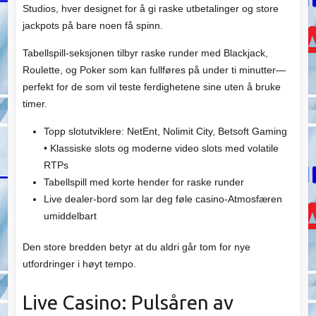
Studios, hver designet for å gi raske utbetalinger og store
jackpots på bare noen få spinn.
Tabellspill-seksjonen tilbyr raske runder med Blackjack,
Roulette, og Poker som kan fullføres på under ti minutter—
perfekt for de som vil teste ferdighetene sine uten å bruke
timer.
Topp slotutviklere: NetEnt, Nolimit City, Betsoft Gaming
• Klassiske slots og moderne video slots med volatile
RTPs
Tabellspill med korte hender for raske runder
Live dealer-bord som lar deg føle casino-Atmosfæren
umiddelbart
Den store bredden betyr at du aldri går tom for nye
utfordringer i høyt tempo.
Live Casino: Pulsåren av