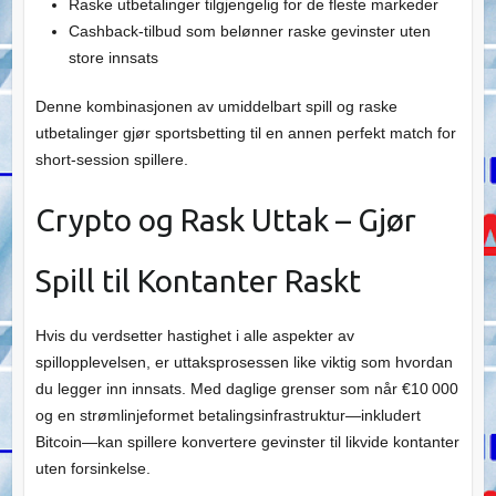
Raske utbetalinger tilgjengelig for de fleste markeder
Cashback-tilbud som belønner raske gevinster uten
store innsats
Denne kombinasjonen av umiddelbart spill og raske
utbetalinger gjør sportsbetting til en annen perfekt match for
short‑session spillere.
Crypto og Rask Uttak – Gjør
Spill til Kontanter Raskt
Hvis du verdsetter hastighet i alle aspekter av
spillopplevelsen, er uttaksprosessen like viktig som hvordan
du legger inn innsats. Med daglige grenser som når €10 000
og en strømlinjeformet betalingsinfrastruktur—inkludert
Bitcoin—kan spillere konvertere gevinster til likvide kontanter
uten forsinkelse.