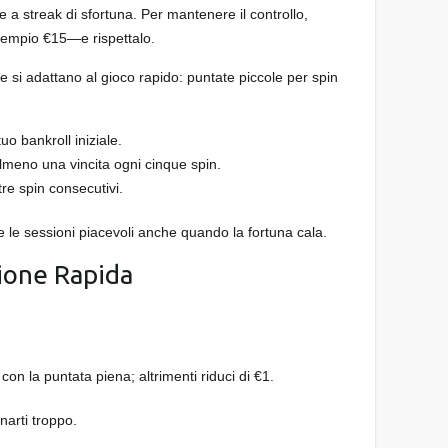
 a streak di sfortuna. Per mantenere il controllo,
empio €15—e rispettalo.
he si adattano al gioco rapido: puntate piccole per spin
tuo bankroll iniziale.
lmeno una vincita ogni cinque spin.
re spin consecutivi.
 le sessioni piacevoli anche quando la fortuna cala.
ione Rapida
 con la puntata piena; altrimenti riduci di €1.
narti troppo.