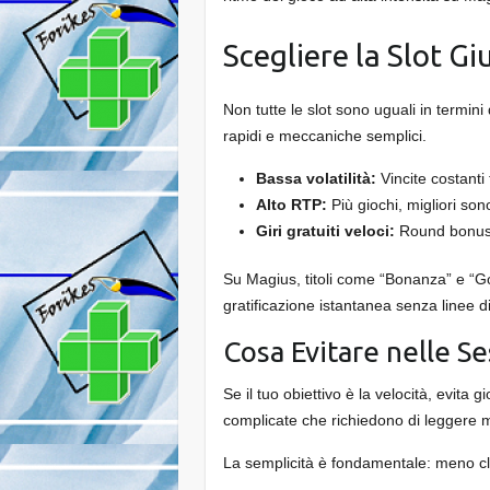
Scegliere la Slot G
Non tutte le slot sono uguali in termin
rapidi e meccaniche semplici.
Bassa volatilità:
Vincite costanti
Alto RTP:
Più giochi, migliori son
Giri gratuiti veloci:
Round bonus 
Su Magius, titoli come “Bonanza” e “
gratificazione istantanea senza linee
Cosa Evitare nelle S
Se il tuo obiettivo è la velocità, evita 
complicate che richiedono di leggere me
La semplicità è fondamentale: meno clic 