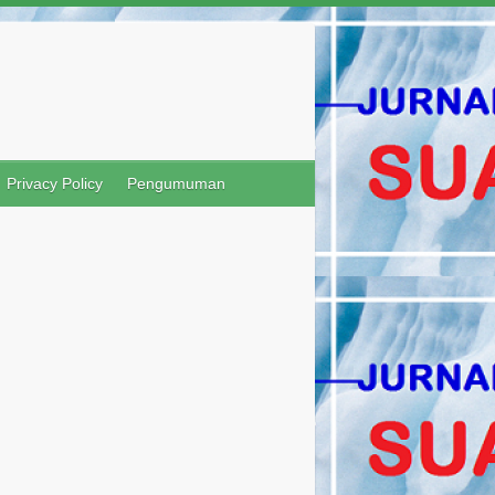
Privacy Policy
Pengumuman