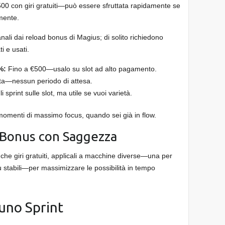
00 con giri gratuiti—può essere sfruttata rapidamente se
mente.
anali dai reload bonus di Magius; di solito richiedono
i e usati.
%:
Fino a €500—usalo su slot ad alto pagamento.
ta—nessun periodo di attesa.
 sprint sulle slot, ma utile se vuoi varietà.
 momenti di massimo focus, quando sei già in flow.
i Bonus con Saggezza
che giri gratuiti, applicali a macchine diverse—una per
iù stabili—per massimizzare le possibilità in tempo
 uno Sprint