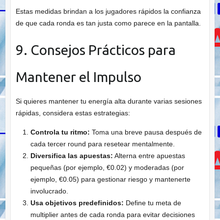
Estas medidas brindan a los jugadores rápidos la confianza
de que cada ronda es tan justa como parece en la pantalla.
9. Consejos Prácticos para
Mantener el Impulso
Si quieres mantener tu energía alta durante varias sesiones
rápidas, considera estas estrategias:
Controla tu ritmo:
Toma una breve pausa después de
cada tercer round para resetear mentalmente.
Diversifica las apuestas:
Alterna entre apuestas
pequeñas (por ejemplo, €0.02) y moderadas (por
ejemplo, €0.05) para gestionar riesgo y mantenerte
involucrado.
Usa objetivos predefinidos:
Define tu meta de
multiplier antes de cada ronda para evitar decisiones