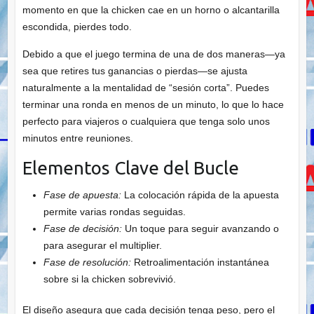
momento en que la chicken cae en un horno o alcantarilla
escondida, pierdes todo.
Debido a que el juego termina de una de dos maneras—ya
sea que retires tus ganancias o pierdas—se ajusta
naturalmente a la mentalidad de “sesión corta”. Puedes
terminar una ronda en menos de un minuto, lo que lo hace
perfecto para viajeros o cualquiera que tenga solo unos
minutos entre reuniones.
Elementos Clave del Bucle
Fase de apuesta:
La colocación rápida de la apuesta
permite varias rondas seguidas.
Fase de decisión:
Un toque para seguir avanzando o
para asegurar el multiplier.
Fase de resolución:
Retroalimentación instantánea
sobre si la chicken sobrevivió.
El diseño asegura que cada decisión tenga peso, pero el