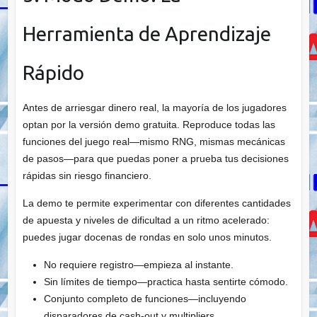
Herramienta de Aprendizaje
Rápido
Antes de arriesgar dinero real, la mayoría de los jugadores
optan por la versión demo gratuita. Reproduce todas las
funciones del juego real—mismo RNG, mismas mecánicas
de pasos—para que puedas poner a prueba tus decisiones
rápidas sin riesgo financiero.
La demo te permite experimentar con diferentes cantidades
de apuesta y niveles de dificultad a un ritmo acelerado:
puedes jugar docenas de rondas en solo unos minutos.
No requiere registro—empieza al instante.
Sin límites de tiempo—practica hasta sentirte cómodo.
Conjunto completo de funciones—incluyendo
disparadores de cash‑out y multipliers.