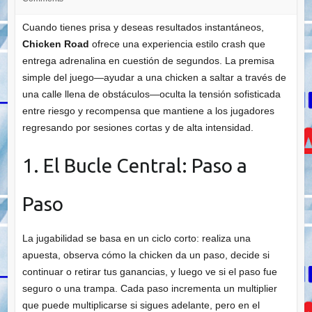
Cuando tienes prisa y deseas resultados instantáneos,
Chicken Road
ofrece una experiencia estilo crash que
entrega adrenalina en cuestión de segundos. La premisa
simple del juego—ayudar a una chicken a saltar a través de
una calle llena de obstáculos—oculta la tensión sofisticada
entre riesgo y recompensa que mantiene a los jugadores
regresando por sesiones cortas y de alta intensidad.
1. El Bucle Central: Paso a
Paso
La jugabilidad se basa en un ciclo corto: realiza una
apuesta, observa cómo la chicken da un paso, decide si
continuar o retirar tus ganancias, y luego ve si el paso fue
seguro o una trampa. Cada paso incrementa un multiplier
que puede multiplicarse si sigues adelante, pero en el