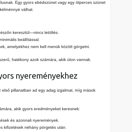
tílusnak. Egy gyors ebédszünet vagy egy ötperces szünet
ékélménnyé válhat.
észőn keresztül—nincs letöltés.
inimális beállítással.
snek, amelyekhez nem kell menük között görgetni.
yszerű, hatékony azok számára, akik úton vannak.
gyors nyereményekhez
első pillanatban ad egy adag izgalmat, míg mások
ámára, akik gyors eredményeket keresnek:
tések és azonnali nyeremények.
s kifizetések néhány pörgetés után.