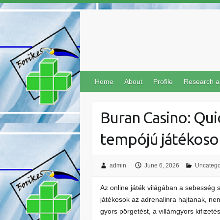
Skip
to
content
Home
About
Profile
Research a
Buran Casino: Quic
tempójú játékos
admin
June 6, 2026
Uncatego
Az online játék világában a sebesség sz
játékosok az adrenalinra hajtanak, ne
gyors pörgetést, a villámgyors kifizet