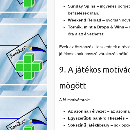
Sunday Spins
– ingyenes pörgeté
befizetések után.
Weekend Reload
– gyorsan növe
Tornák, mint a Drops & Wins
– r
óra alatt élvezhetsz.
Ezek az ösztönzők illeszkednek a rövi
játékosoknak hosszú várakozás nélkül
9. A játékos motivá
mögött
A fő motivátorok:
Az azonnali élvezet
– az azonnal
Egyszerűbb bankroll kezelés
– 
Sokszínű játéklibrary
– sok opció