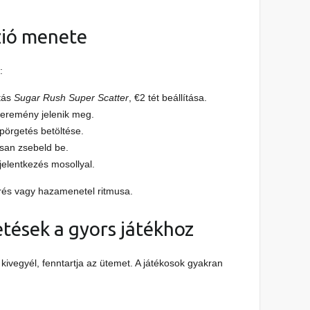
szió menete
:
ztás
Sugar Rush Super Scatter
, €2 tét beállítása.
eremény jelenik meg.
pörgetés betöltése.
san zsebeld be.
ijelentkezés mosollyal.
erés vagy hazamenetel ritmusa.
etések a gyors játékhoz
kivegyél, fenntartja az ütemet. A játékosok gyakran