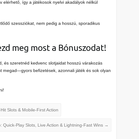
v elérhető, így a játékosok nyelvi akadályok nélkül
étlődő szessziókat, nem pedig a hosszú, sporadikus
rezd meg most a Bónuszodat!
d, és szeretnéd kedvenc slotjaidat hosszú várakozás
nt megad—gyors befizetések, azonnali játék és sok olyan
ni!
it Slots & Mobile‑First Action
 Quick‑Play Slots, Live Action & Lightning‑Fast Wins
→