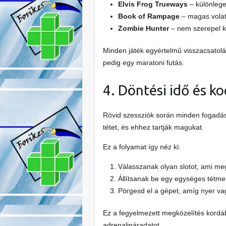
Elvis Frog Trueways
– különlege
Book of Rampage
– magas volat
Zombie Hunter
– nem szerepel kül
Minden játék egyértelmű visszacsatolá
pedig egy maratoni futás.
4. Döntési idő és k
Rövid szessziók során minden fogadás
tétet, és ehhez tartják magukat.
Ez a folyamat így néz ki:
Válasszanak olyan slotot, ami meg
Állítsanak be egy egységes tétme
Pörgesd el a gépet, amíg nyer vagy 
Ez a fegyelmezett megközelítés kordáb
adrenalináradatot.