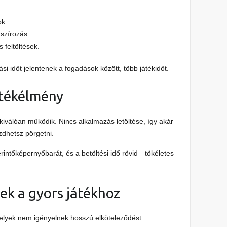
ok.
nszírozás.
 feltöltések.
i időt jelentenek a fogadások között, több játékidőt.
átékélmény
iválóan működik. Nincs alkalmazás letöltése, így akár
zdhetsz pörgetni.
érintőképernyőbarát, és a betöltési idő rövid—tökéletes
nek a gyors játékhoz
melyek nem igényelnek hosszú elköteleződést: