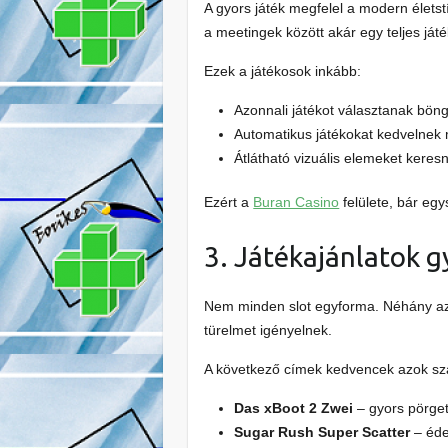
A gyors játék megfelel a modern élets
a meetingek között akár egy teljes ját
Ezek a játékosok inkább:
Azonnali játékot választanak böng
Automatikus játékokat kedvelnek m
Átlátható vizuális elemeket kere
Ezért a
Buran Casino
felülete, bár eg
3. Játékajánlatok 
Nem minden slot egyforma. Néhány az 
türelmet igényelnek.
A következő címek kedvencek azok sz
Das xBoot 2 Zwei
– gyors pörge
Sugar Rush Super Scatter
– éde