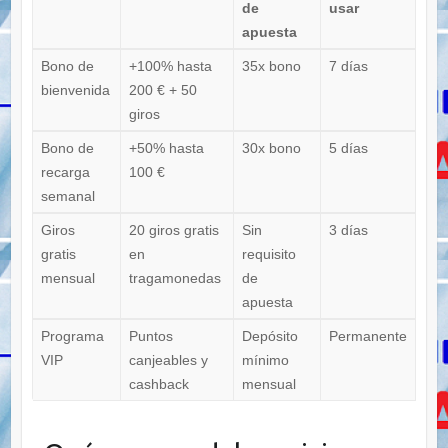
de
usar
apuesta
Bono de
+100% hasta
35x bono
7 días
bienvenida
200 € + 50
giros
Bono de
+50% hasta
30x bono
5 días
recarga
100 €
semanal
Giros
20 giros gratis
Sin
3 días
gratis
en
requisito
mensual
tragamonedas
de
apuesta
Programa
Puntos
Depósito
Permanente
VIP
canjeables y
mínimo
cashback
mensual