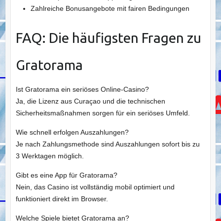
Zahlreiche Bonusangebote mit fairen Bedingungen
FAQ: Die häufigsten Fragen zu
Gratorama
Ist Gratorama ein seriöses Online-Casino?
Ja, die Lizenz aus Curaçao und die technischen
Sicherheitsmaßnahmen sorgen für ein seriöses Umfeld.
Wie schnell erfolgen Auszahlungen?
Je nach Zahlungsmethode sind Auszahlungen sofort bis zu
3 Werktagen möglich.
Gibt es eine App für Gratorama?
Nein, das Casino ist vollständig mobil optimiert und
funktioniert direkt im Browser.
Welche Spiele bietet Gratorama an?