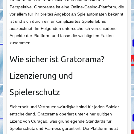
Perspektive. Gratorama ist eine Online-Casino-Plattform, die
vor allem für ihr breites Angebot an Spielautomaten bekannt
ist und sich durch ein unkompliziertes Spielerlebnis
auszeichnet. Im Folgenden untersuche ich verschiedene
Aspekte der Plattform und fasse die wichtigsten Fakten
zusammen.
Wie sicher ist Gratorama?
Lizenzierung und
Spielerschutz
Sicherheit und Vertrauenswürdigkeit sind für jeden Spieler
entscheidend. Gratorama operiert unter einer gültigen
Lizenz von Curaçao, was grundlegende Standards für
Spielerschutz und Fairness garantiert. Die Plattform nutzt