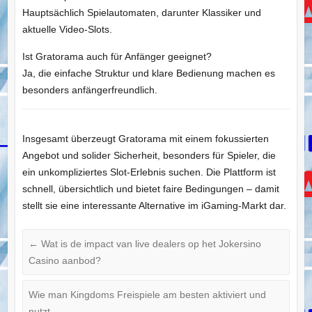
Hauptsächlich Spielautomaten, darunter Klassiker und
aktuelle Video-Slots.
Ist Gratorama auch für Anfänger geeignet?
Ja, die einfache Struktur und klare Bedienung machen es
besonders anfängerfreundlich.
Insgesamt überzeugt Gratorama mit einem fokussierten
Angebot und solider Sicherheit, besonders für Spieler, die
ein unkompliziertes Slot-Erlebnis suchen. Die Plattform ist
schnell, übersichtlich und bietet faire Bedingungen – damit
stellt sie eine interessante Alternative im iGaming-Markt dar.
←
Wat is de impact van live dealers op het Jokersino
Casino aanbod?
Wie man Kingdoms Freispiele am besten aktiviert und
nutzt
→