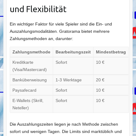
und Flexibilität
Ein wichtiger Faktor für viele Spieler sind die Ein- und
Auszahlungsmodalitäten. Gratorama bietet mehrere
Zahlungsmethoden an, darunter:
Zahlungsmethode
Bearbeitungszeit
Mindestbetrag
Kreditkarte
Sofort
10 €
(Visa/Mastercard)
Banküberweisung
1-3 Werktage
20 €
Paysafecard
Sofort
10 €
E-Wallets (Skrill,
Sofort
10 €
Neteller)
Die Auszahlungszeiten liegen je nach Methode zwischen
sofort und wenigen Tagen. Die Limits sind marktüblich und