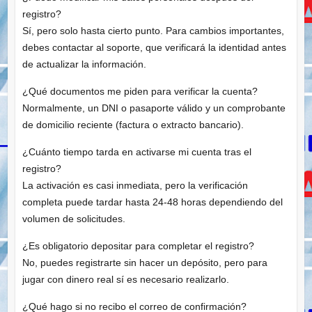
registro?
Sí, pero solo hasta cierto punto. Para cambios importantes,
debes contactar al soporte, que verificará la identidad antes
de actualizar la información.
¿Qué documentos me piden para verificar la cuenta?
Normalmente, un DNI o pasaporte válido y un comprobante
de domicilio reciente (factura o extracto bancario).
¿Cuánto tiempo tarda en activarse mi cuenta tras el
registro?
La activación es casi inmediata, pero la verificación
completa puede tardar hasta 24-48 horas dependiendo del
volumen de solicitudes.
¿Es obligatorio depositar para completar el registro?
No, puedes registrarte sin hacer un depósito, pero para
jugar con dinero real sí es necesario realizarlo.
¿Qué hago si no recibo el correo de confirmación?