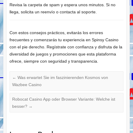
Revisa la carpeta de spam y espera unos minutos. Si no
llega, solicita un reenvío o contacta al soporte.
Con estos consejos prácticos, evitarás los errores
frecuentes y comenzarás tu experiencia en Spinsy Casino
con el pie derecho. Regístrate con confianza y disfruta de la
diversidad de juegos y promociones que esta plataforma
ofrece, siempre con seguridad y transparencia.
←
Was erwartet Sie im faszinierenden Kosmos von
Wazbee Casino
Robocat Casino App oder Browser Variante: Welche ist
besser?
→