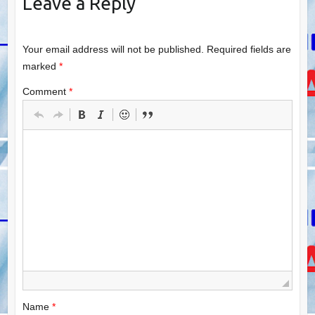
Leave a Reply
Your email address will not be published.
Required fields are
marked
*
Comment
*
Name
*